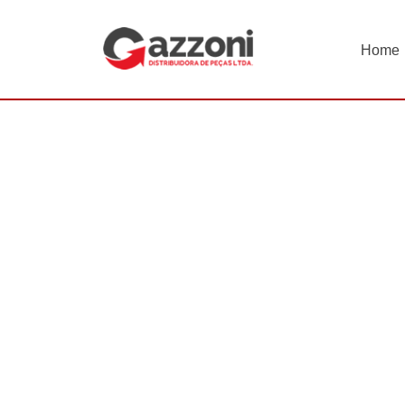
Home
INÍCIO
Diesel
Bico Injetor
BICO INJETOR EUI 