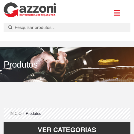
P
e
s
q
u
i
Produtos
s
a
r
INÍCIO
Produtos
VER CATEGORIAS