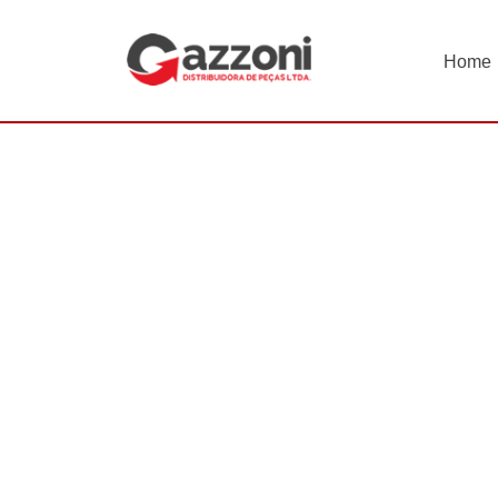
Home
INÍCIO
Diesel
Bomba Injetora
BOMBA INJETORA