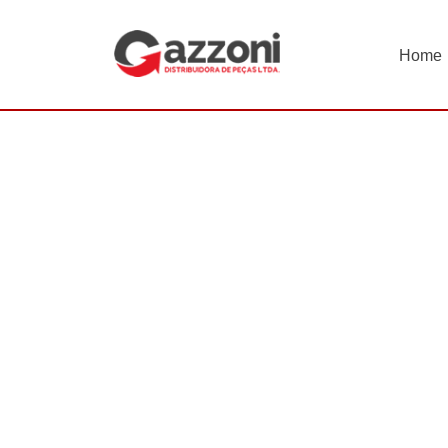
Home
INÍCIO
Diesel
Cabeçote Hidráulico
CABEÇOTE H