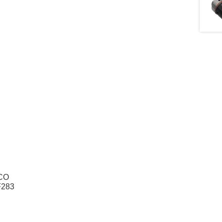
CO
F283