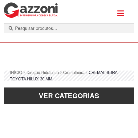
P
e
s
q
u
i
s
INÍCIO
Direção Hidráulica
Cremalheira
CREMALHEIRA
a
TOYOTA HILUX 30 MM
r
VER CATEGORIAS