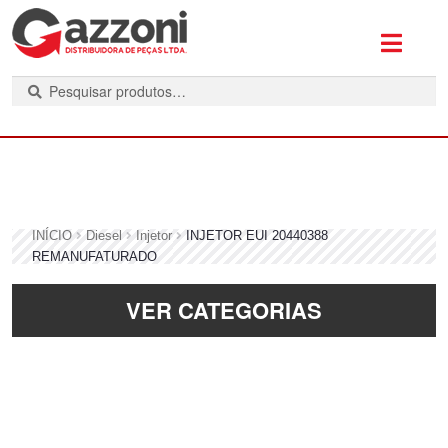
P
e
s
q
u
i
s
INÍCIO
Diesel
Injetor
INJETOR EUI 20440388
a
REMANUFATURADO
r
VER CATEGORIAS