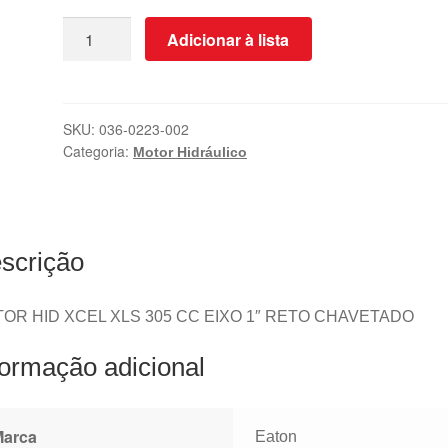
Adicionar à lista
SKU:
036-0223-002
Categoria:
Motor Hidráulico
scrição
OR HID XCEL XLS 305 CC EIXO 1″ RETO CHAVETADO
formação adicional
Marca
Eaton