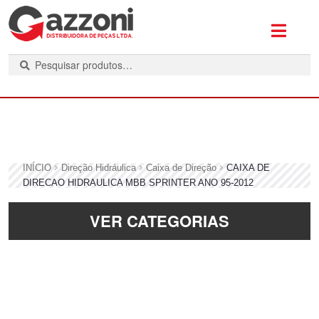
P
e
s
q
u
i
s
INÍCIO
Direção Hidráulica
Caixa de Direção
CAIXA DE
a
DIRECAO HIDRAULICA MBB SPRINTER ANO 95-2012
r
VER CATEGORIAS