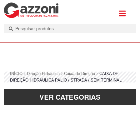
P
e
s
q
u
i
s
INÍCIO
Direção Hidráulica
Caixa de Direção
CAIXA DE
a
DIREÇÃO HIDRÁULICA PALIO / STRADA / SEM TERMINAL
r
VER CATEGORIAS