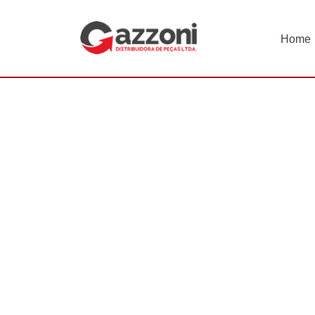
Home
INÍCIO
Direção Hidráulica
Cremalheira
CREMALH